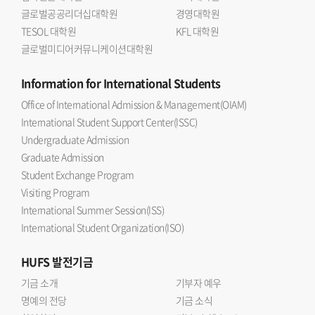
글로벌공공리더십대학원
경영대학원
TESOL 대학원
KFL 대학원
글로벌미디어커뮤니케이션대학원
Information
for International Students
Office of International Admission & Management(OIAM)
International Student Support Center(ISSC)
Undergraduate Admission
Graduate Admission
Student Exchange Program
Visiting Program
International Summer Session(ISS)
International Student Organization(ISO)
HUFS
발전기금
기금 소개
기부자 예우
명예의 전당
기금 소식