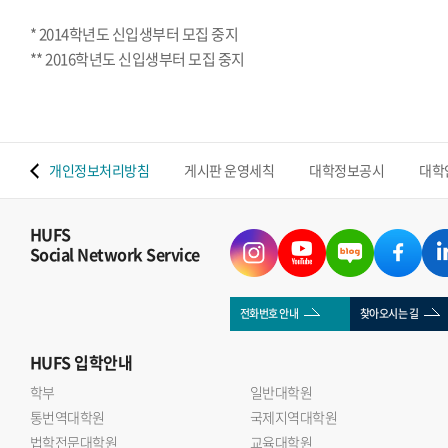
* 2014학년도 신입생부터 모집 중지
** 2016학년도 신입생부터 모집 중지
 맵
개인정보처리방침
게시판 운영세칙
대학정보공시
대학
HUFS
Social Network Service
전화번호 안내
찾아오시는 길
HUFS
입학안내
학부
일반대학원
통번역대학원
국제지역대학원
법학전문대학원
교육대학원