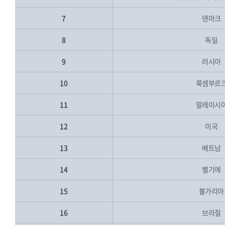
7
덴마크
8
독일
9
러시아
10
룩셈부르
11
말레이시
12
미국
13
베트남
14
벨기에
15
불가리아
16
브라질