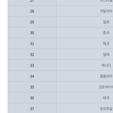
27
이스라엘
28
이탈리아
29
일본
30
중국
31
체코
32
칠레
33
캐나다
34
콜롬비아
35
크로아티
36
태국
37
포르투갈