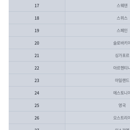
17
스웨덴
18
스위스
19
스페인
20
슬로바키
21
싱가포르
22
아르헨티
23
아일랜드
24
에스토니
25
영국
26
오스트리