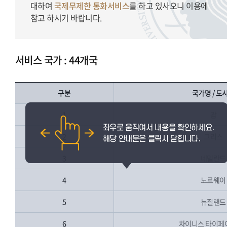
대하여
국제무제한 통화서비스
를 하고 있사오니 이용에
참고 하시기 바랍니다.
서비스 국가 : 44개국
구분
국가명 / 도
1
괌
2
그리스
3
네델란드
4
노르웨이
5
뉴질랜드
6
차이니스 타이페이