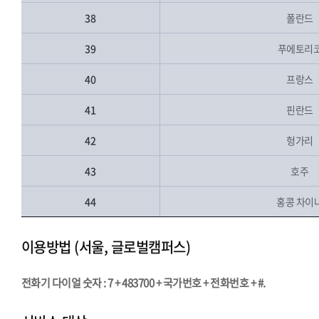
38
폴란드
39
푸에토리
40
프랑스
41
핀란드
42
헝가리
43
호주
44
홍콩 차이
이용방법 (서울, 글로벌캠퍼스)
전화기 다이얼 숫자 : 7 + 483700 + 국가번호 + 전화번호 + #.