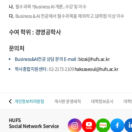
나.
필수과목 ⸢Business AI 개론⸥ 수강 및 이수
다.
Business & AI 전공에서 필수과목을 제외하고 18학점 이상 이수
수여 학위 : 경영공학사
문의처
Business&AI전공 상담 문의 E-mail :
bizai@hufs.ac.kr
학사종합지원센터 :
02-2173-2109
haksaseoul@hufs.ac.kr
 맵
개인정보처리방침
게시판 운영세칙
대학정보공시
대학
HUFS
Social Network Service