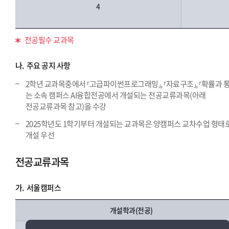
4
전공필수 교과목
나.
주요 공지 사항
2학년 교과목중에서 ⸢고급파이썬프로그래밍⸥, ⸢자료구조⸥, ⸢확률과 
는 소속 캠퍼스 AI융합전공에서 개설되는 전공교류과목(아래
전공교류과목 참고)을 수강
2025학년도 1학기부터 개설되는 교과목은 양캠퍼스 교차수업 형태
개설 우선
전공교류과목
가.
서울캠퍼스
개설학과(전공)