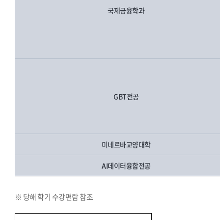
국제금융학과
GBT전공
미네르바교양대학
AI데이터융합전공
※ 당해 학기 수강편람 참조