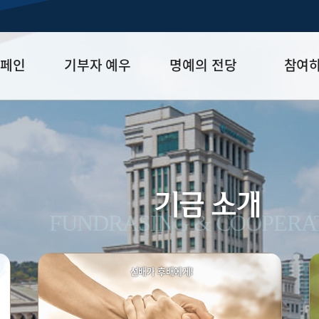
캠페인
기부자 예우
명예의 전당
참여
금
예우 프로그램
HUFS Honor
참여방법
세제 혜택
Diamond Club
기부하기
학금
Platinum Club
잠재기부자 
졸업동문 정
기금 소개
업데이트
FUNDRASING & COOPERA
선배가 후배에게!