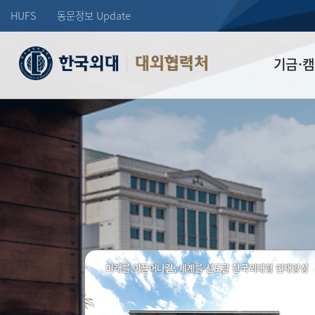
HUFS
동문정보 Update
대외협력처
기금·
학교발전기
장학기금
선배드림 장
미래를 이끌어나갈, 세계를 선도할 한국외대형 인재양성