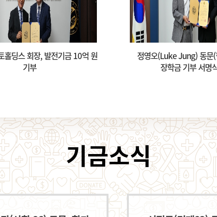
Luke Jung) 동문(헝가리학 99),
동안교회, ‘동안비전 장학
장학금 기부 서명식 개최