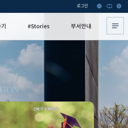
로그인
하기
#Stories
부서안내
기부·수혜스토리
업무안내
기금소식
오시는 길
추천
이달의 기부자
보
TION
선배가 후배에게!