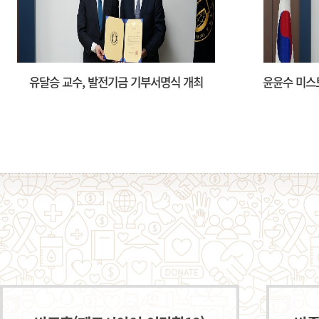
윤윤수 미스토홀딩스 회장, 발전기금 10억 원
정영오(
기부