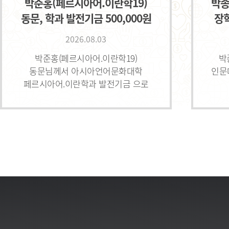
박준홍(페르시아어.이란학19)
박종
동문, 학과 발전기금 500,000원
장학
기부
2026.08.03
박준홍(페르시아어.이란학19)
박
동문님께서 아시아언어문화대학
인문
페르시아어.이란학과 발전기금 으로
500,000원을 기부해주셨습니다.
기부
감사합니다.
김종호(독일어89) 美 뉴욕
HK Produce Group
대표, 장학금 $8,000 기부
2026.08.03
김종호(독일어89) 美 뉴욕 HK
Produce Group 대표님께서 HK
Produce Group 장학금 으로