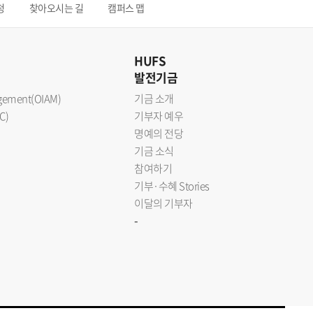
청
찾아오시는 길
캠퍼스 맵
HUFS
발전기금
nagement(OIAM)
기금 소개
C)
기부자 예우
명예의 전당
기금 소식
참여하기
기부·수혜 Stories
이달의 기부자
-