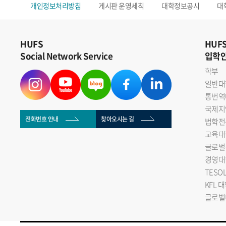
개인정보처리방침
게시판 운영세칙
대학정보공시
대
HUFS
HUF
Social Network Service
입학
학부
일반대
통번역
국제지
전화번호 안내
찾아오시는 길
법학전
교육대
글로벌
경영대
TESO
KFL 
글로벌