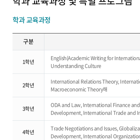
학과 교육과정 및 특별 프로그램
학과 교육과정
구분
English(Academic Writing for Internation
1학년
Understanding Culture
International Relations Theory, Internat
2학년
Macroeconomic Theory해
ODA and Law, International Finance and 
3학년
Development, International Trade and I
Trade Negotiations and Issues, Globaliz
4학년
Development, International Organizati