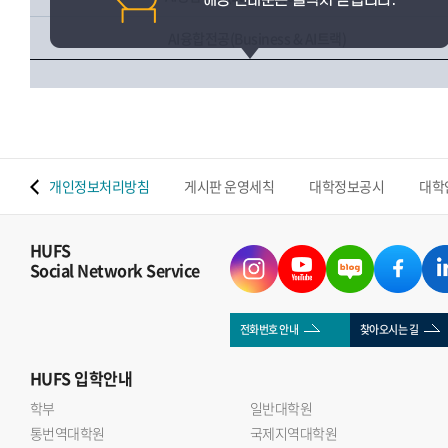
AI융합전공(Business & AI트랙)
 맵
개인정보처리방침
게시판 운영세칙
대학정보공시
대학
HUFS
Social Network Service
전화번호 안내
찾아오시는 길
HUFS
입학안내
학부
일반대학원
통번역대학원
국제지역대학원