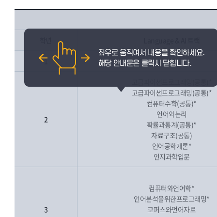
학년
Language & AI 트랙
1
고급파이썬프로그래밍(공통)*
고급파이썬프로그래밍(공통)*
컴퓨터수학(공통)*
언어와논리
2
확률과통계(공통)*
자료구조(공통)
언어공학개론*
인지과학입문
컴퓨터와언어학*
언어분석을위한프로그래밍*
3
코퍼스와언어자료