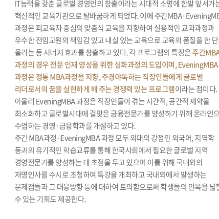
IT능력을 갖춘 글로벌 경영인의 창출이라는 시대적 소명에 한발 앞서가
혁신적인 교육기관으로 탈바꿈하게 되었다. 이에 주간MBA·EveningM
과정은 피교육자 중심의 맞춤식 교육을 지향하여 실용적인 교과과정과
우수한 전임교원의 책임감 있고 내실 있는 교육으로 교육의 품질을 한 
올리는 등 시너지 효과를 창출하고 있다. 각 프로그램의 특징은
주간MB
과정의 경우 전문 인재 양성을 위한 심화과정의 도입이며, EveningMBA
과정은 정통 MBA과정을 지향, 주경야독하는 직장인들에게 글로벌
리더로서의 꿈을 실현하게 해 주는 경쟁력 있는 프로그램
이라는 점이다.
아울러 EveningMBA 과정은 직장인들이 겪는 시간적, 공간적 제약을
최소화하고 글로벌시대에 걸맞은 금융전문가를 양성하기 위해 온라인
수업하는 경영·금융학과를 개설하고 있다.
주간 MBA과정·EveningMBA 과정 모두 외대의 강점인 외국어, 지역학
등과의 유기적인 학습교류를 통해 한국사회에서 필요한 글로벌 지역
경영전문가를 양성하는 데 초점을 두고 있으며 이를 위해 국내외의
저명인사를 수시로 초청하여 특강을 개최하고 국내외에서 발생하는
문제점들과 그 대응방향 등에 대하여 토의함으로써 학생들의 안목을 넓
수 있는 기회도 제공한다.