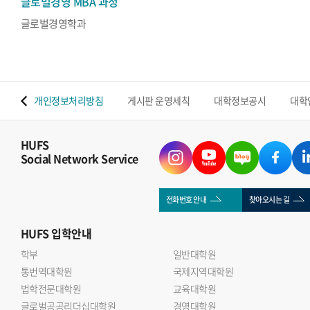
글로벌경영 MBA 과정
글로벌경영학과
 맵
개인정보처리방침
게시판 운영세칙
대학정보공시
대학
HUFS
Social Network Service
전화번호 안내
찾아오시는 길
HUFS
입학안내
학부
일반대학원
통번역대학원
국제지역대학원
법학전문대학원
교육대학원
글로벌공공리더십대학원
경영대학원