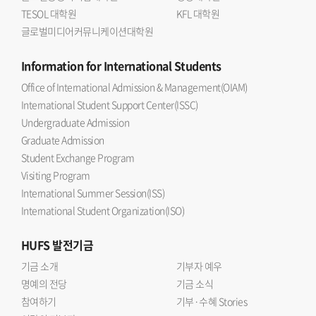
TESOL 대학원
KFL 대학원
글로벌미디어커뮤니케이션대학원
Information
for International Students
Office of International Admission & Management(OIAM)
International Student Support Center(ISSC)
Undergraduate Admission
Graduate Admission
Student Exchange Program
Visiting Program
International Summer Session(ISS)
International Student Organization(ISO)
HUFS
발전기금
기금 소개
기부자 예우
명예의 전당
기금 소식
참여하기
기부·수혜 Stories