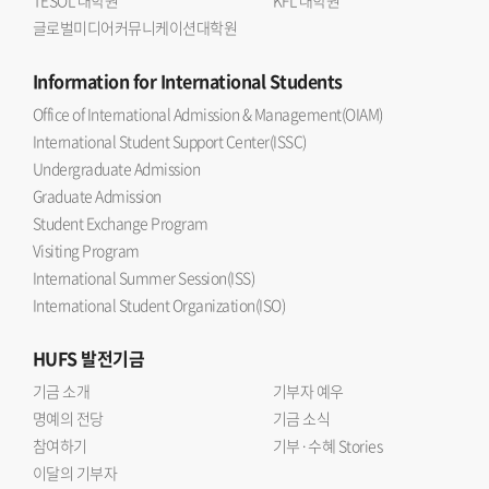
TESOL 대학원
KFL 대학원
글로벌미디어커뮤니케이션대학원
Information
for International Students
Office of International Admission & Management(OIAM)
International Student Support Center(ISSC)
Undergraduate Admission
Graduate Admission
Student Exchange Program
Visiting Program
International Summer Session(ISS)
International Student Organization(ISO)
HUFS
발전기금
기금 소개
기부자 예우
명예의 전당
기금 소식
참여하기
기부·수혜 Stories
이달의 기부자