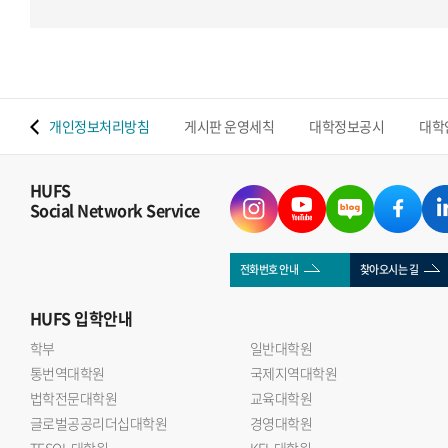
 맵
개인정보처리방침
게시판 운영세칙
대학정보공시
대학
HUFS
Social Network Service
전화번호 안내
찾아오시는 길
HUFS
입학안내
학부
일반대학원
통번역대학원
국제지역대학원
법학전문대학원
교육대학원
글로벌공공리더십대학원
경영대학원