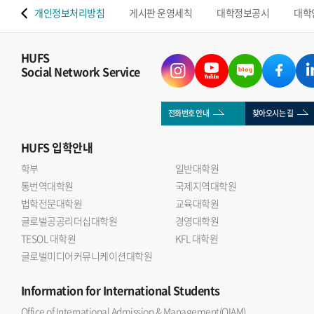
 맵
개인정보처리방침
게시판 운영세칙
대학정보공시
대학
HUFS
Social Network Service
전화번호 안내
찾아오시는 길
HUFS
입학안내
학부
일반대학원
통번역대학원
국제지역대학원
법학전문대학원
교육대학원
글로벌공공리더십대학원
경영대학원
TESOL 대학원
KFL 대학원
글로벌미디어커뮤니케이션대학원
Information
for International Students
Office of International Admission & Management(OIAM)