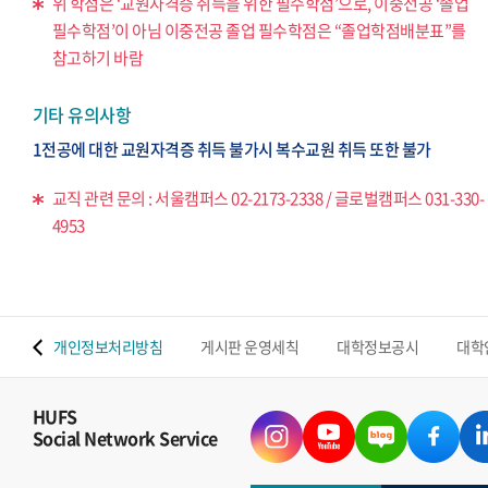
위 학점은 ‘교원자격증 취득을 위한 필수학점’으로, 이중전공 ‘졸업
필수학점’이 아님 이중전공 졸업 필수학점은 “졸업학점배분표”를
참고하기 바람
기타 유의사항
1전공에 대한 교원자격증 취득 불가시 복수교원 취득 또한 불가
교직 관련 문의 : 서울캠퍼스 02-2173-2338 / 글로벌캠퍼스 031-330-
4953
 맵
개인정보처리방침
게시판 운영세칙
대학정보공시
대학
HUFS
Social Network Service