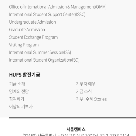
Office of International Admission & Management(OIAM)
International Student Support Center(ISSC)
Undergraduate Admission
Graduate Admission
Student Exchange Program
Visiting Program
International Summer Session(ISS)
International Student Organization(ISO)
HUFS
발전기금
기금 소개
기부자 예우
명예의 전당
기금 소식
참여하기
기부·수혜 Stories
이달의 기부자
서울캠퍼스
(02450) 서울특별시 동대문구 이문로 107 Tel. 82-2-2173-2114