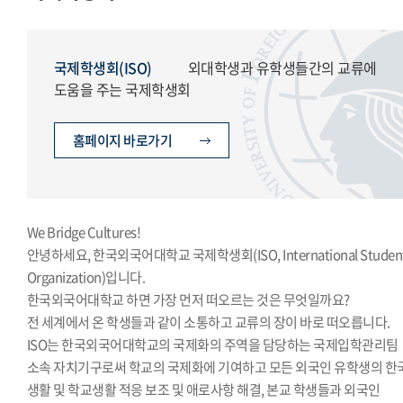
모의국제연합
국제학생회
생활도서관
국제학생회(ISO)
외대학생과 유학생들간의 교류에
학생복지위원회
도움을 주는 국제학생회
영상사업단
한국외대풍물패연합회
홈페이지 바로가기
한국외대통역협회
한국외대119학군단
We Bridge Cultures!
안녕하세요, 한국외국어대학교 국제학생회(ISO, International Studen
Organization)입니다.
한국외국어대학교 하면 가장 먼저 떠오르는 것은 무엇일까요?
전 세계에서 온 학생들과 같이 소통하고 교류의 장이 바로 떠오릅니다.
ISO는 한국외국어대학교의 국제화의 주역을 담당하는 국제입학관리팀
소속 자치기구로써 학교의 국제화에 기여하고 모든 외국인 유학생의 한
생활 및 학교생활 적응 보조 및 애로사항 해결, 본교 학생들과 외국인