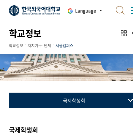
Language
학교정보
학교정보
자치기구·단체
서울캠퍼스
국제학생회
총학생회
동아리연합회
국제학생회
교지 편집위원회