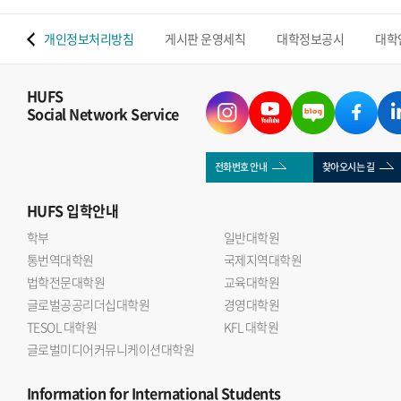
 맵
개인정보처리방침
게시판 운영세칙
대학정보공시
대학
HUFS
Social Network Service
전화번호 안내
찾아오시는 길
HUFS
입학안내
학부
일반대학원
통번역대학원
국제지역대학원
법학전문대학원
교육대학원
글로벌공공리더십대학원
경영대학원
TESOL 대학원
KFL 대학원
글로벌미디어커뮤니케이션대학원
Information
for International Students